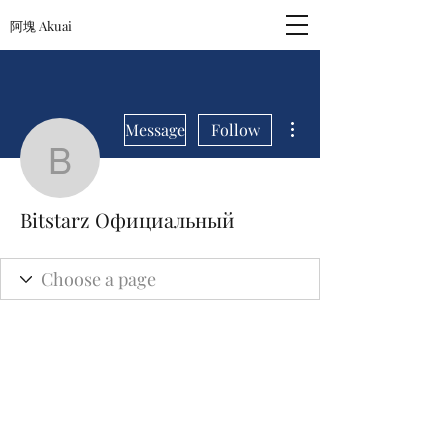
阿塊 Akuai
More actions
Message
Follow
Bitstarz Официальный
Bitstarz Официальный