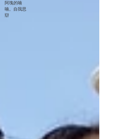
阿塊的喃
喃。自我思
辯