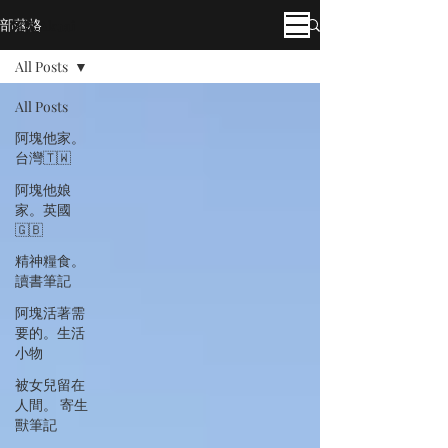
部落格
阿塊 Akuai
All Posts
All Posts
阿塊他家。
台灣🇹🇼
阿塊他娘
家。英國
🇬🇧
精神糧食。
讀書筆記
阿塊活著需
要的。生活
小物
被女兒留在
人間。 寄生
獸筆記