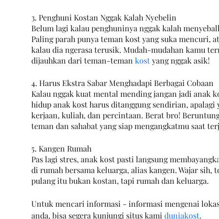
3. Penghuni Kostan Nggak Kalah Nyebelin
Belum lagi kalau penghuninya nggak kalah menyebalk
Paling parah punya teman kost yang suka mencuri, a
kalau dia ngerasa terusik. Mudah-mudahan kamu te
dijauhkan dari teman-teman 
kost
 yang nggak asik!
4. Harus Ekstra Sabar Menghadapi Berbagai Cobaan
Kalau nggak kuat mental mending jangan jadi anak ko
hidup anak kost harus ditanggung sendirian, apalagi
kerjaan, kuliah, dan percintaan. Berat bro! Beruntu
teman dan sahabat yang siap mengangkatmu saat terj
5. Kangen Rumah
Pas lagi stres, anak kost pasti langsung membayang
di rumah bersama keluarga, alias kangen. Wajar sih, 
pulang itu bukan kostan, tapi rumah dan keluarga.
Untuk mencari informasi - informasi mengenai lokasi
anda, bisa segera kunjungi situs kami 
duniakost
.