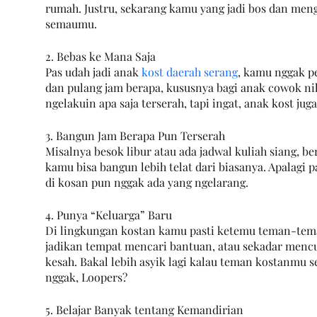
rumah. Justru, sekarang kamu yang jadi bos dan men
semaumu.
2. Bebas ke Mana Saja
Pas udah jadi anak 
kost daerah serang
, kamu nggak pe
dan pulang jam berapa, kususnya bagi anak cowok nih
ngelakuin apa saja terserah, tapi ingat, anak kost jug
3. Bangun Jam Berapa Pun Terserah
Misalnya besok libur atau ada jadwal kuliah siang, b
kamu bisa bangun lebih telat dari biasanya. Apalagi pa
di kosan pun nggak ada yang ngelarang.
4. Punya “Keluarga” Baru
Di lingkungan kostan kamu pasti ketemu teman-tem
jadikan tempat mencari bantuan, atau sekadar mencur
kesah. Bakal lebih asyik lagi kalau teman kostanmu se
nggak, Loopers?
5. Belajar Banyak tentang Kemandirian