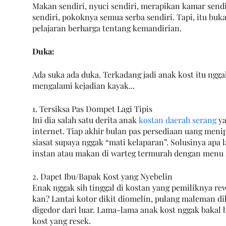
Makan sendiri, nyuci sendiri, merapikan kamar send
sendiri, pokoknya semua serba sendiri. Tapi, itu bu
pelajaran berharga tentang kemandirian.
Duka:
Ada suka ada duka. Terkadang jadi anak kost itu ngg
mengalami kejadian kayak...
1. Tersiksa Pas Dompet Lagi Tipis
Ini dia salah satu derita anak 
kostan daerah serang
 y
internet. Tiap akhir bulan pas persediaan uang menipi
siasat supaya nggak “mati kelaparan”. Solusinya apa l
instan atau makan di warteg termurah dengan menu 
2. Dapet Ibu/Bapak Kost yang Nyebelin
Enak nggak sih tinggal di kostan yang pemiliknya re
kan? Lantai kotor dikit diomelin, pulang maleman dik
digedor dari luar. Lama-lama anak kost nggak bakal 
kost yang resek.