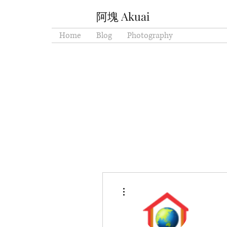
阿塊 Akuai
Home
Blog
Photography
More actions