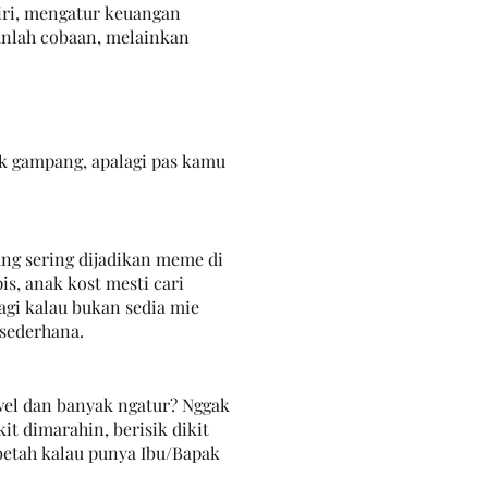
iri, mengatur keuangan 
kanlah cobaan, melainkan 
ak gampang, apalagi pas kamu 
ang sering dijadikan meme di 
s, anak kost mesti cari 
agi kalau bukan sedia mie 
sederhana.
wel dan banyak ngatur? Nggak 
it dimarahin, berisik dikit 
betah kalau punya Ibu/Bapak 