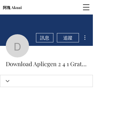
阿塊 Akuai
更多動作
訊息
追蹤
Download Aplicgen 2 4 1
Download Aplicgen 2 4 1 Gratis.rar