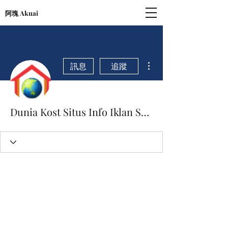
阿塊 Akuai
更多動作
訊息
追蹤
Dunia Kost Situs Info Iklan Sewa Kost Terlengkap dan Terpercaya