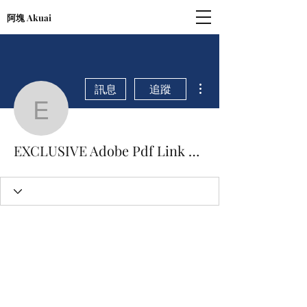
阿塊 Akuai
更多動作
訊息
追蹤
EXCLUSIVE Adobe Pdf L
EXCLUSIVE Adobe Pdf Link Helper Add On Download