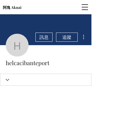
阿塊 Akuai
更多動作
訊息
追蹤
helcacibanteport
helcacibanteport