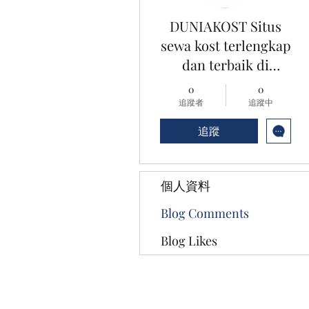
DUNIAKOST Situs
sewa kost terlengkap
dan terbaik di
seluruh daerah
0
0
Indonesia
追蹤者
追蹤中
追蹤
個人資料
Blog Comments
Blog Likes