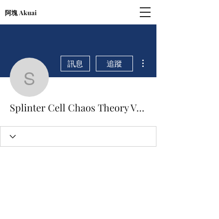
阿塊 Akuai
更多動作
訊息
追蹤
Splinter Cell Chaos Th
Splinter Cell Chaos Theory Versus Download