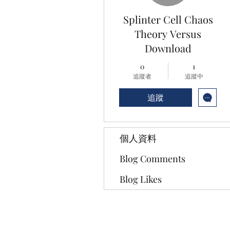
Splinter Cell Chaos
Theory Versus
Download
0
1
追蹤者
追蹤中
追蹤
個人資料
Blog Comments
Blog Likes