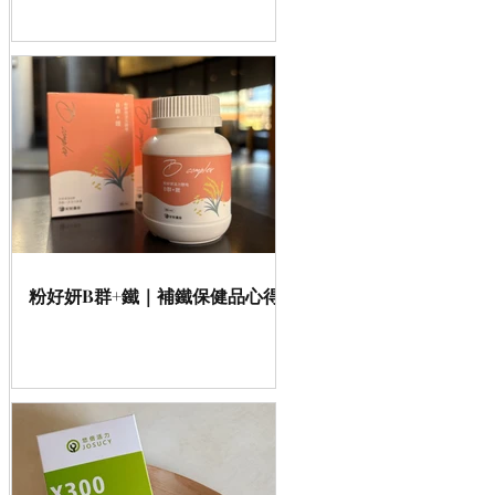
粉好妍B群+鐵｜補鐵保健品心得