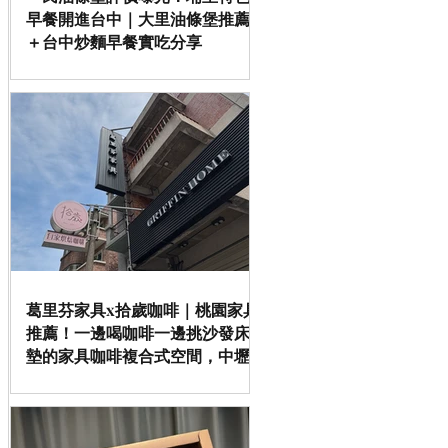
早餐開進台中｜大里油條堡推薦
＋台中炒麵早餐實吃分享
葛里芬家具x拾歲咖啡｜桃園家具
推薦！一邊喝咖啡一邊挑沙發床
墊的家具咖啡複合式空間，中壢
／平鎮家具推薦