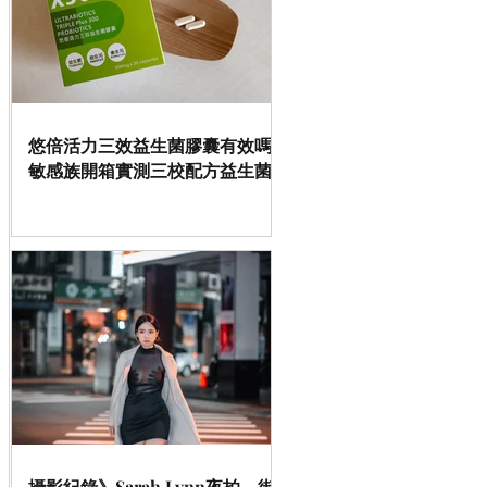
悠倍活力三效益生菌膠囊有效嗎 |
敏感族開箱實測三校配方益生菌
攝影紀錄》Sarah Lynn夜拍、街