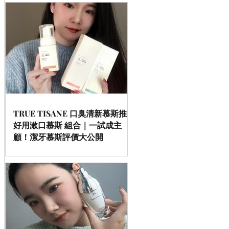
TRUE TISANE 口臭清新慕斯推薦
好用漱口慕斯 組合｜一試成主
顧！潔牙慕斯評價大公開