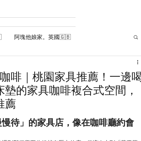

阿塊他娘家。英國🇬🇧
塊活著需要的。生活小物
歲咖啡｜桃園家具推薦！一邊
床墊的家具咖啡複合式空間，
記
阿塊的喃喃。自我思辯
推薦
慢慢待」的家具店，像在咖啡廳約會