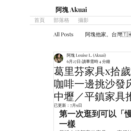
阿塊 Akuai
首頁
部落格
攝影
All Posts
阿塊他家。台灣🇹
阿塊 Louise L. (Akuai)
精神糧食。讀書筆記
阿
6月27日
讀畢需時 4 分鐘
葛里芬家具x拾
咖啡一邊挑沙發
被女兒留在人間。 寄生獸筆
中壢／平鎮家具
已更新：
7月9日
第一次逛到可以「
一樣