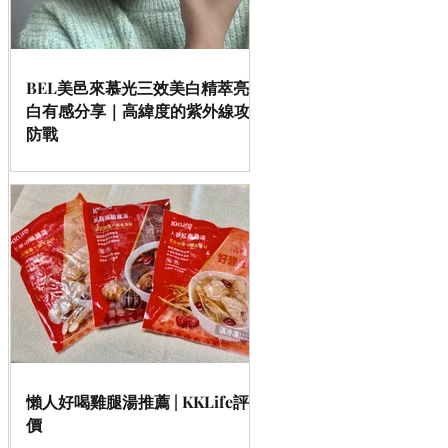
BEL美邑來慕光三效美白精萃亮
白有感分享｜高緯度的紫外線攻
防戰
懶人好喝雞腿湯推薦 | KKLife評
價