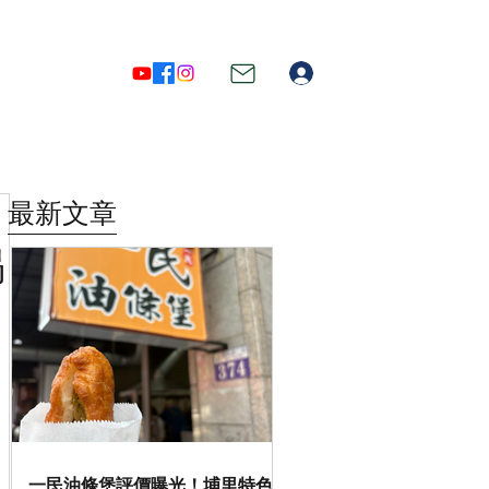
登入
最新文章
喝
一民油條堡評價曝光！埔里特色