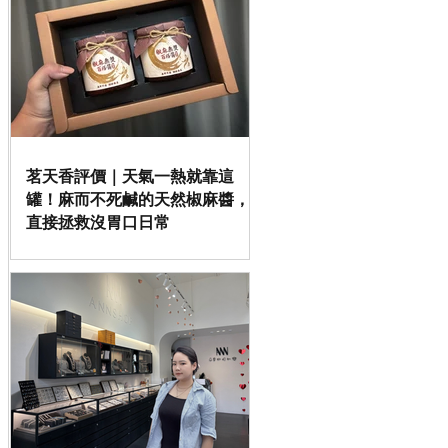
茗天香評價｜天氣一熱就靠這
罐！麻而不死鹹的天然椒麻醬，
直接拯救沒胃口日常