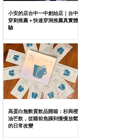
小安的店台中一中創始店｜台中
穿刺推薦＋快速穿洞推薦真實體
驗
高蛋白無麩質飲品開箱：杉與橙
油芒飲，從睡前焦躁到慢慢放鬆
的日常改變