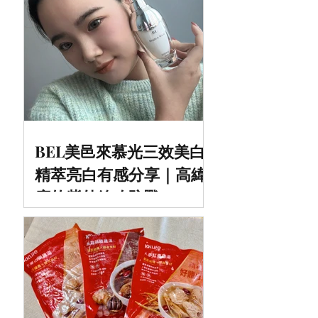
BEL美邑來慕光三效美白
精萃亮白有感分享｜高緯
度的紫外線攻防戰