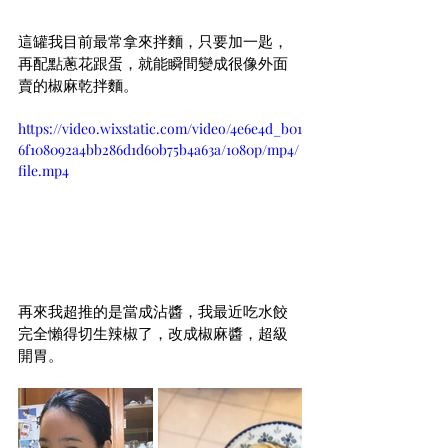
這罐我目前最常拿來拌麵，只要加一匙，
再配點蔥花跟蛋，就能瞬間變成很像外面
賣的椒麻乾拌麵。
https://video.wixstatic.com/video/4e6e4d_b01
6f108092a4bb286d1d60b75b4a63a/1080p/mp4/
file.mp4
再來我超推的是當成沾醬，我最近吃水餃
完全懶得切生辣椒了，改成椒麻醬，超級
開胃。