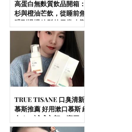
高蛋白無麩質飲品開箱：
杉與橙油芒飲，從睡前焦
躁到慢慢放鬆的日常改變
TRUE TISANE 口臭清新
慕斯推薦 好用漱口慕斯 組
合｜一試成主顧！潔牙慕
斯評價大公開