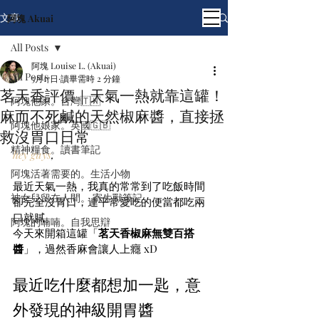
文章
阿塊 Akuai
All Posts
阿塊 Louise L. (Akuai)
All Posts
5月17日
讀畢需時 2 分鐘
茗天香評價｜天氣一熱就靠這罐！
阿塊他家。台灣🇹🇼
麻而不死鹹的天然椒麻醬，直接拯
阿塊他娘家。英國🇬🇧
救沒胃口日常
精神糧食。讀書筆記
hey
guys
,
阿塊活著需要的。生活小物
最近天氣一熱，我真的常常到了吃飯時間
被女兒留在人間。 寄生獸筆記
卻完全沒胃口，連平常愛吃的便當都吃兩
口就膩。
阿塊的喃喃。自我思辯
今天來開箱這罐「
茗天香椒麻無雙百搭
醬
」，過然香麻會讓人上癮 xD
最近吃什麼都想加一匙，意
外發現的神級開胃醬