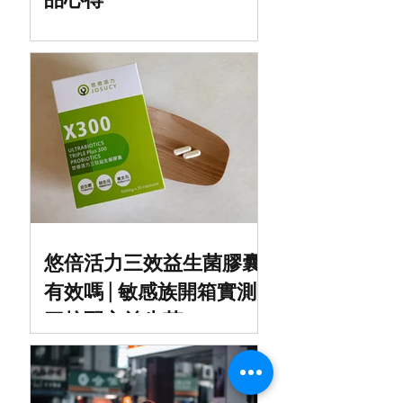
悠倍活力三效益生菌膠囊
有效嗎 | 敏感族開箱實測
三校配方益生菌