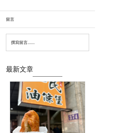
留言
撰寫留言......
葛里芬家具x拾歲咖啡｜桃
小安的店台中一
園家具推薦！一邊喝咖啡
｜台中穿刺推薦
一邊挑沙發床墊的家具咖
洞推薦真實體驗
啡複合式空間，中壢／平
最新文章
鎮家具推薦