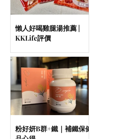
懶人好喝雞腿湯推薦 |
KKLife評價
粉好妍B群+鐵｜補鐵保健
品心得