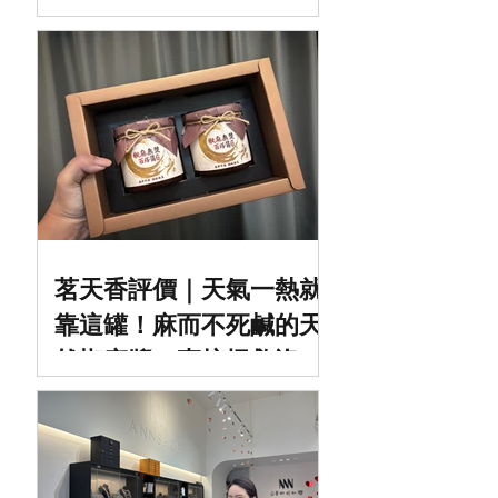
咖啡複合式空間，中壢／
平鎮家具推薦
茗天香評價｜天氣一熱就
靠這罐！麻而不死鹹的天
然椒麻醬，直接拯救沒胃
口日常