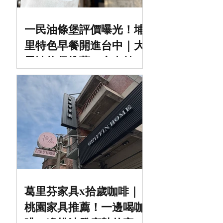
一民油條堡評價曝光！埔
里特色早餐開進台中｜大
里油條堡推薦＋台中炒麵
早餐實吃分享
葛里芬家具x拾歲咖啡｜
桃園家具推薦！一邊喝咖
啡一邊挑沙發床墊的家具