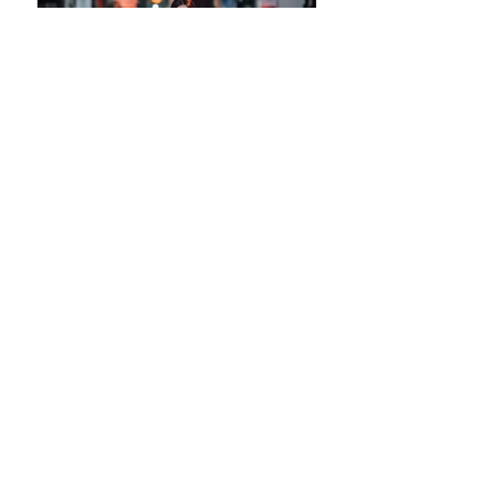
攝影紀錄》Sarah Lynn夜
拍、街拍｜台中豐原廟東
夜市