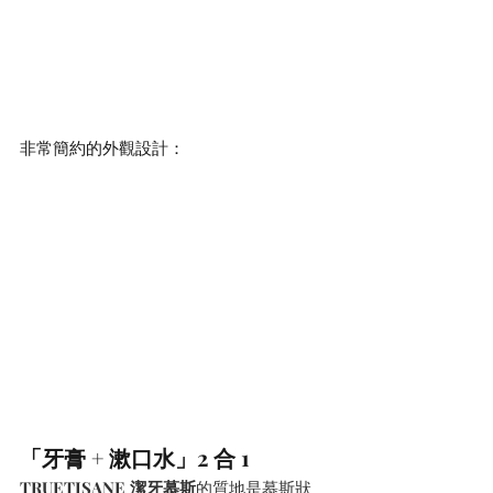
非常簡約的外觀設計：
「牙膏 + 漱口水」2 合 1
TRUETISANE 潔牙慕斯
的質地是慕斯狀