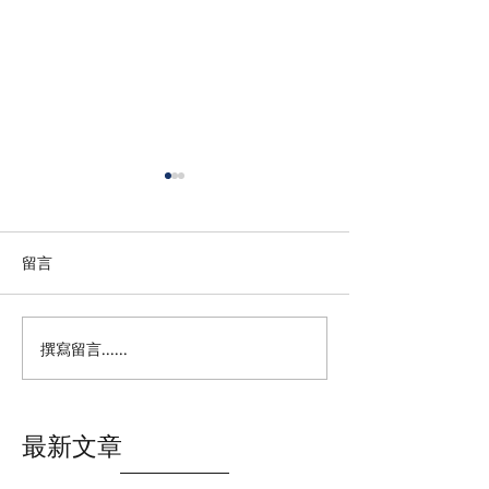
留言
撰寫留言......
葛里芬家具x拾歲咖啡｜桃
茗天香評價｜天
園家具推薦！一邊喝咖啡
靠這罐！麻而不
一邊挑沙發床墊的家具咖
然椒麻醬，直接
啡複合式空間，中壢／平
口日常
最新文章
鎮家具推薦