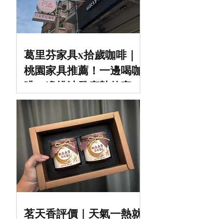
葛里芬家具x拾歲咖啡｜
桃園家具推薦！一邊喝咖
啡一邊挑沙發床墊的家具
咖啡複合式空間，中壢／
平鎮家具推薦
茗天香評價｜天氣一熱就