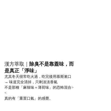
漢方萃取｜
除臭不是靠蓋味，而
是真正「淨味」
尤其冬天很常吃火過，吃完後用慕斯漱口
→ 味道完全清掉，只剩淡淡香氣
不是那種「麻辣味＋薄荷味」的恐怖混合> 
<
真的有「重置口氣」的感覺。