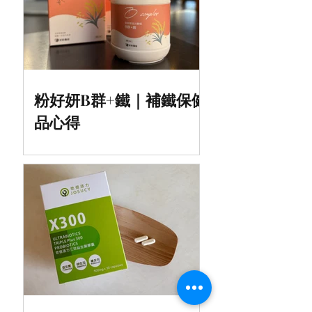
粉好妍B群+鐵｜補鐵保健
品心得