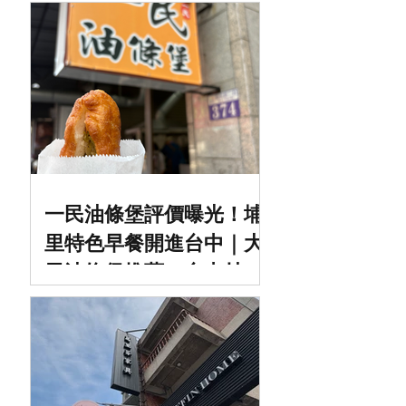
一民油條堡評價曝光！埔
里特色早餐開進台中｜大
里油條堡推薦＋台中炒麵
早餐實吃分享