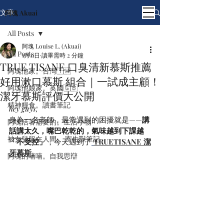
文章
阿塊 Akuai
All Posts
阿塊 Louise L. (Akuai)
All Posts
1月11日
讀畢需時 2 分鐘
TRUE TISANE 口臭清新慕斯推薦
阿塊他家。台灣🇹🇼
好用漱口慕斯 組合｜一試成主顧！
阿塊他娘家。英國🇬🇧
潔牙慕斯評價大公開
精神糧食。讀書筆記
hey guys,
身為一名老師，最常遇到的困擾就是——
講
阿塊活著需要的。生活小物
話講太久，嘴巴乾乾的，氣味越到下課越
被女兒留在人間。 寄生獸筆記
「不受控」
，今天遇到了
TRUETISANE 潔
牙慕斯
。
阿塊的喃喃。自我思辯