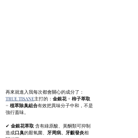
再來就進入我每次都會關心的成分了：
TRUE TISANE
主打的：
金銀花 + 柿子萃取 
= 植萃除臭組合
有效把異味分子中和，不是
強行蓋味。
✔ 
金銀花萃取 
含有綠原酸、黃酮類可抑制
造成
口臭
的厭氧菌、
牙周病、牙齦發炎
相