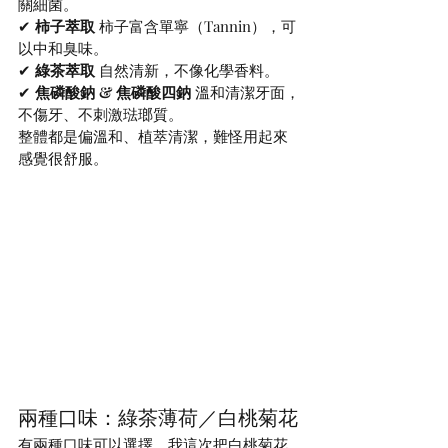
關細菌。
✔ 
柿子萃取 
柿子富含單寧（Tannin），可
以中和臭味。
✔ 
綠茶萃取 
自然清新，不像化學香料。
✔ 
焦磷酸鈉 & 焦磷酸四鈉 
溫和清潔牙面，
不傷牙、不刺激琺瑯質。
整體都是偏溫和、植萃清潔，難怪用起來
感覺很舒服。
兩種口味：綠茶薄荷／白桃菊花
有兩種口味可以選擇，我這次把白桃菊花