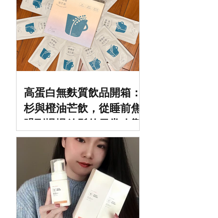
高蛋白無麩質飲品開箱：
杉與橙油芒飲，從睡前焦
躁到慢慢放鬆的日常改變