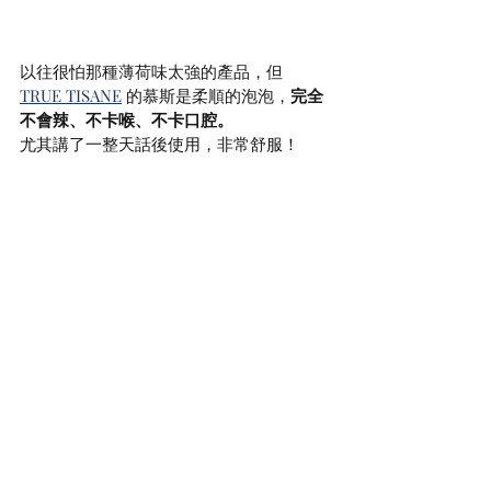
以往很怕那種薄荷味太強的產品，但 
TRUE TISANE
 的慕斯是柔順的泡泡，
完全
不會辣、不卡喉、不卡口腔。
尤其講了一整天話後使用，非常舒服！