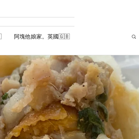

阿塊他娘家。英國🇬🇧
塊活著需要的。生活小物
記
阿塊的喃喃。自我思辯