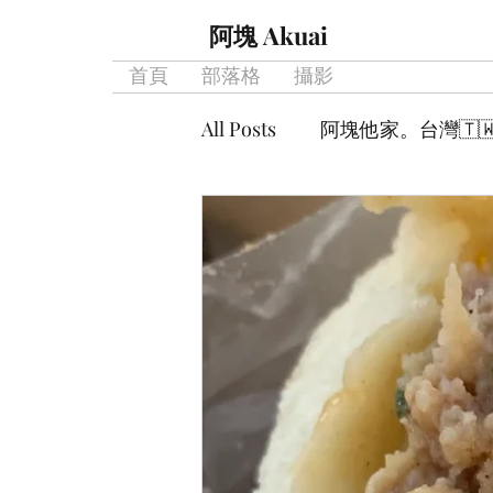
阿塊 Akuai
首頁
部落格
攝影
All Posts
阿塊他家。台灣🇹
精神糧食。讀書筆記
阿
被女兒留在人間。 寄生獸筆