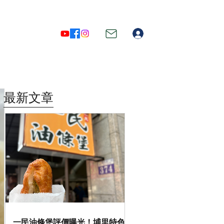
登入
最新文章
一民油條堡評價曝光！埔里特色