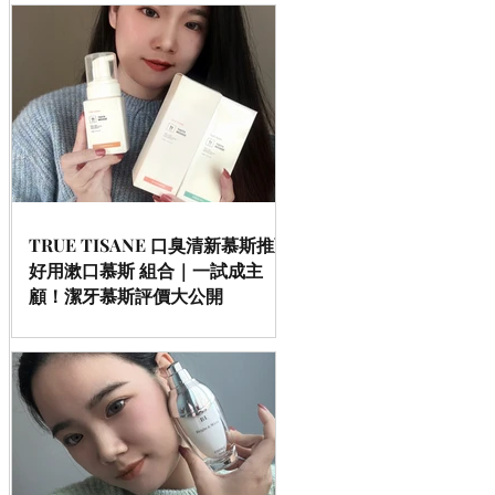
TRUE TISANE 口臭清新慕斯推薦
好用漱口慕斯 組合｜一試成主
顧！潔牙慕斯評價大公開