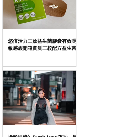
悠倍活力三效益生菌膠囊有效嗎 |
敏感族開箱實測三校配方益生菌
攝影紀錄》Sarah Lynn夜拍、街