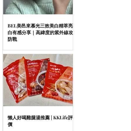
BEL美邑來慕光三效美白精萃亮
白有感分享｜高緯度的紫外線攻
防戰
懶人好喝雞腿湯推薦 | KKLife評
價