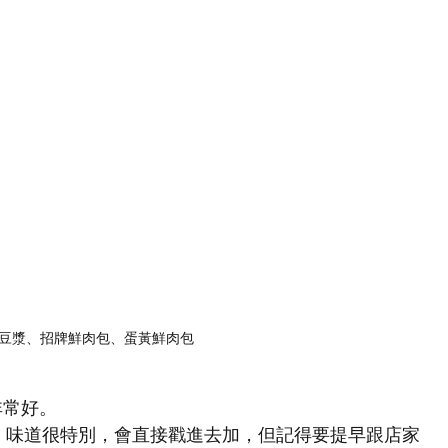
豆漿、招牌鮮肉包、蛋黃鮮肉包
非常好。
，味道很特別，會直接戳進去加，但記得要提早跟店家