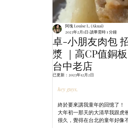
阿塊 Louise L. (Akuai)
2023年2月1日
讀畢需時 1 分鐘
卓-小朋友肉包 
漿 ｜高CP值銅
台中老店
已更新：
2023年12月2日
hey guys,
終於要來講我童年的回憶了！
大年初一那天的大清早我跟虎
很久，覺得在台北的童年好像