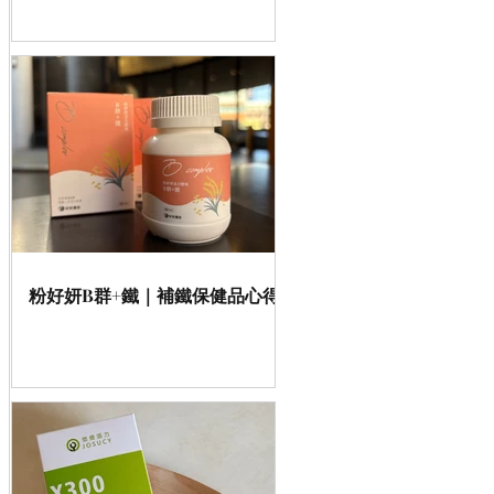
粉好妍B群+鐵｜補鐵保健品心得