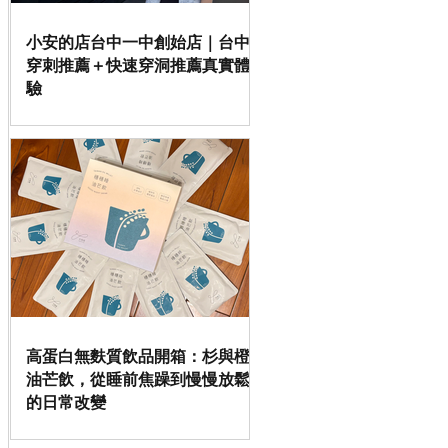
小安的店台中一中創始店｜台中
穿刺推薦＋快速穿洞推薦真實體
驗
高蛋白無麩質飲品開箱：杉與橙
油芒飲，從睡前焦躁到慢慢放鬆
的日常改變