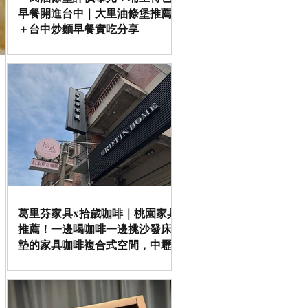
早餐開進台中｜大里油條堡推薦
＋台中炒麵早餐實吃分享
、
葛里芬家具x拾歲咖啡｜桃園家具
推薦！一邊喝咖啡一邊挑沙發床
墊的家具咖啡複合式空間，中壢
／平鎮家具推薦