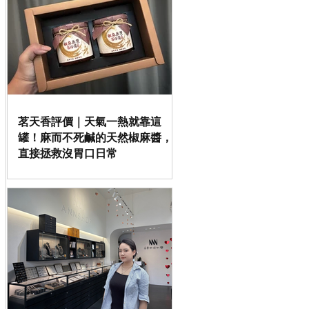
茗天香評價｜天氣一熱就靠這
罐！麻而不死鹹的天然椒麻醬，
直接拯救沒胃口日常