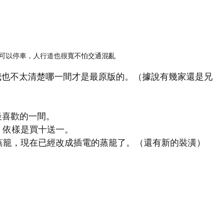
可以停車，人行道也很寬不怕交通混亂
我也不太清楚哪一間才是最原版的。（據說有幾家還是兄
最喜歡的一間。
，依樣是買十送一。
蒸籠，現在已經改成插電的蒸籠了。（還有新的裝潢）