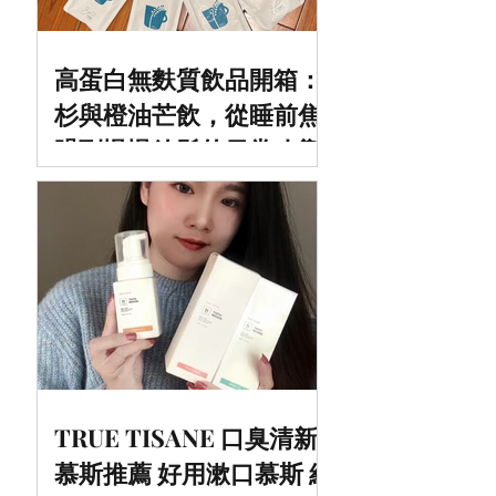
高蛋白無麩質飲品開箱：
杉與橙油芒飲，從睡前焦
躁到慢慢放鬆的日常改變
TRUE TISANE 口臭清新
慕斯推薦 好用漱口慕斯 組