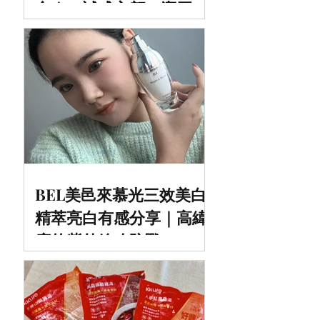
合｜一試成主顧！潔牙慕
斯評價大公開
BEL美邑來慕光三效美白
精萃亮白有感分享｜高緯
度的紫外線攻防戰