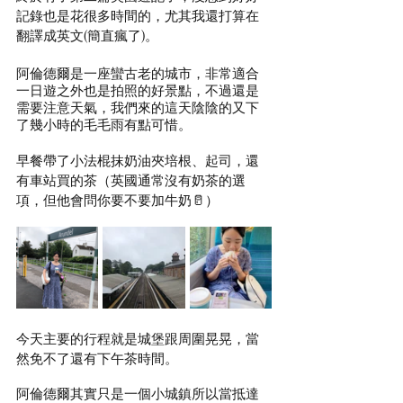
記錄也是花很多時間的，尤其我還打算在
翻譯成英文(簡直瘋了)。
阿倫德爾是一座蠻古老的城市，非常適合
一日遊之外也是拍照的好景點，不過還是
需要注意天氣，我們來的這天陰陰的又下
了幾小時的毛毛雨有點可惜。
早餐帶了小法棍抹奶油夾培根、起司，還
有車站買的茶（英國通常沒有奶茶的選
項，但他會問你要不要加牛奶🥛）
今天主要的行程就是城堡跟周圍晃晃，當
然免不了還有下午茶時間。
阿倫德爾其實只是一個小城鎮所以當抵達