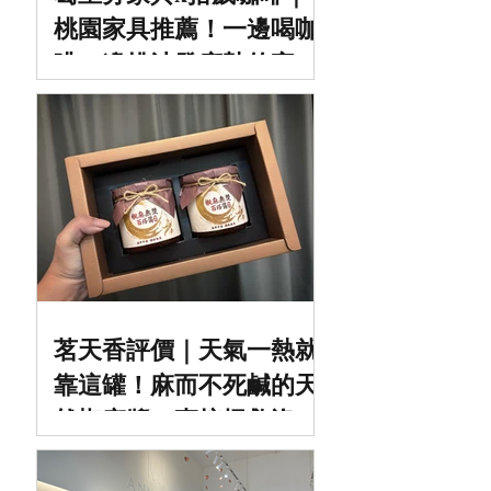
桃園家具推薦！一邊喝咖
啡一邊挑沙發床墊的家具
咖啡複合式空間，中壢／
平鎮家具推薦
茗天香評價｜天氣一熱就
靠這罐！麻而不死鹹的天
然椒麻醬，直接拯救沒胃
口日常