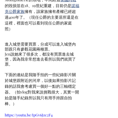
的毀損並在18、19世紀重建，目前仍是
諾福
克公爵家族
擁有，該家族擁有產權已經超
過400年了。（現任公爵的主要居所還是在
這裡，裡面也可以看到現任公爵的家庭
照）
進入城堡需要買票，分成可以進入城堡內
部跟只有參觀花園兩種票。
Jen說她來了很多次，都沒有買票進去城
堡，因為我非常想進去看所以我們就買了
票。
下面的連結是我隨手拍的一些紀錄影片關
於城堡跟附近的河岸，以後如果拍影片記
錄的話我會考慮買一個好一點的三軸穩定
器。（拍vlog對我來說挑戰很大，其實一開
始是隨手紀錄所以我只有用手持跟自拍
棒。）
https://youtu.be/IpGv6Jzc2F4