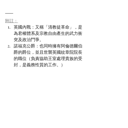
附註：
英國內戰：又稱「清教徒革命」，是
為君權體系及宗教自由產生的武力衝
突及政治鬥爭。
諾福克公爵：也同時擁有阿倫德爾伯
爵的爵位，並且世襲英國紋章院院長
的職位（負責協助王室處理貴族的受
封，是義務性質的工作。）