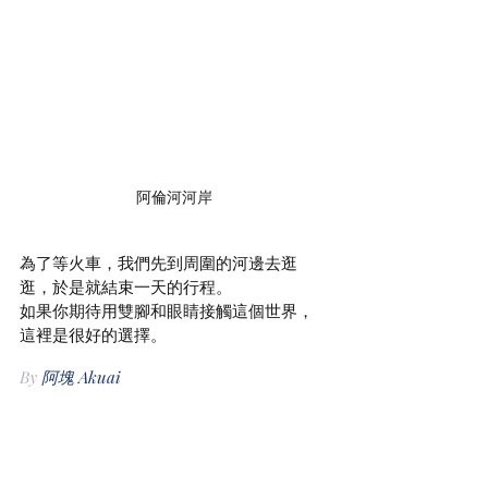
阿倫河河岸
為了等火車，我們先到周圍的河邊去逛
逛，於是就結束一天的行程。
如果你期待用雙腳和眼睛接觸這個世界，
這裡是很好的選擇。
By
阿塊 Akuai