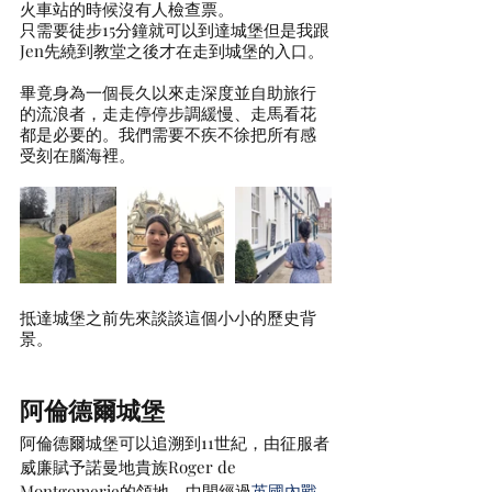
火車站的時候沒有人檢查票。
只需要徒步15分鐘就可以到達城堡但是我跟
Jen先繞到教堂之後才在走到城堡的入口。
畢竟身為一個長久以來走深度並自助旅行
的流浪者，走走停停步調緩慢、走馬看花
都是必要的。我們需要不疾不徐把所有感
受刻在腦海裡。
抵達城堡之前先來談談這個小小的歷史背
景。
阿倫德爾城堡
阿倫德爾城堡可以追溯到11世紀，由征服者
威廉賦予諾曼地貴族Roger de 
Montgomerie的領地，中間經過
英國內戰