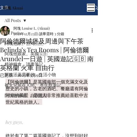
文章
阿塊 Akuai
All Posts
阿塊 Louise L. (Akuai)
All Posts
2021年12月23日
讀畢需時 3 分鐘
阿倫德爾城堡及周邊與下午茶
阿塊他家。台灣🇹🇼
Belinda’s Tea Rooms | 阿倫德爾
阿塊他娘家。英國🇬🇧
Arundel一日遊 | 英國遊記🇬🇧 南
精神糧食。讀書筆記
英格蘭 火車 自由行
阿塊活著需要的。生活小物
已更新：
2023年3月9日
【阿倫德爾】是英國南部一個充滿文化及
被女兒留在人間。 寄生獸筆記
歷史的小鎮，古老的酒吧、餐廳還有阿倫
河岸的風景，是個人非常推薦給喜歡中古
阿塊的喃喃。自我思辯
世紀風格的旅人。
hey guys,
終於有了第二篇英國遊記了，沒想到好好