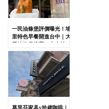
一民油條堡評價曝光！埔
里特色早餐開進台中｜大
里油條堡推薦＋台中炒麵
早餐實吃分享
葛里芬家具x拾歲咖啡｜