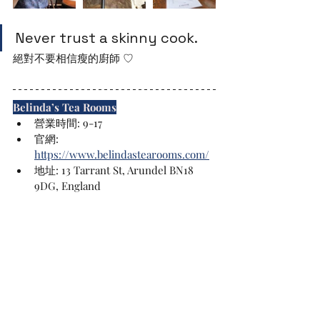
Never trust a skinny cook. 
絕對不要相信瘦的廚師 ♡
Belinda’s Tea Rooms
營業時間: 9-17
官網: 
https://www.belindastearooms.com/
地址: 13 Tarrant St, Arundel BN18 
9DG, England